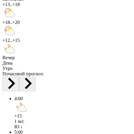
+13..+18
+18..+20
+12..+15
Вечер
День
Утро
Почасовой прогноз:
4:00
+15
1 м/с
Ю ↓
5:00