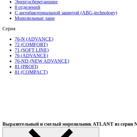
Энергосберегающие
8 отделений
С антибактериальной защитой (ABG-technology)
Морозильные лари
Серия
76-N (ADVANCE)
72 (COMFORT)
71 (SOFT LINE)
76 (ADVANCE)
76-ND (NEW ADVANCE)
81 (PROFI)
81 (COMPACT)
Выразительный и смелый морозильник ATLANT из сер