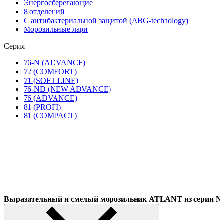
Энергосберегающие
8 отделений
С антибактериальной защитой (ABG-technology)
Морозильные лари
Серия
76-N (ADVANCE)
72 (COMFORT)
71 (SOFT LINE)
76-ND (NEW ADVANCE)
76 (ADVANCE)
81 (PROFI)
81 (COMPACT)
Выразительный и смелый морозильник ATLANT из сер