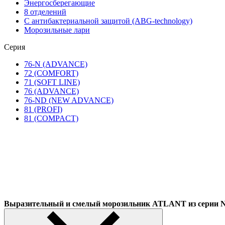
Энергосберегающие
8 отделений
С антибактериальной защитой (ABG-technology)
Морозильные лари
Серия
76-N (ADVANCE)
72 (COMFORT)
71 (SOFT LINE)
76 (ADVANCE)
76-ND (NEW ADVANCE)
81 (PROFI)
81 (COMPACT)
Выразительный и смелый морозильник ATLANT из сер