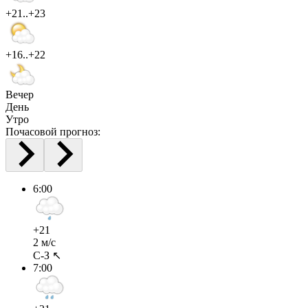
+21..+23
+16..+22
Вечер
День
Утро
Почасовой прогноз:
6:00
+21
2 м/с
С-З ↖
7:00