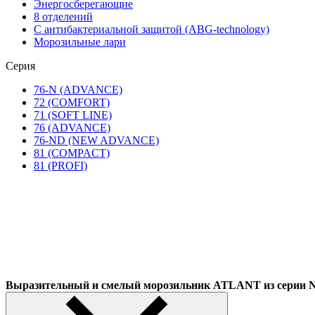
Энергосберегающие
8 отделений
С антибактериальной защитой (ABG-technology)
Морозильные лари
Серия
76-N (ADVANCE)
72 (COMFORT)
71 (SOFT LINE)
76 (ADVANCE)
76-ND (NEW ADVANCE)
81 (COMPACT)
81 (PROFI)
Выразительный и смелый морозильник ATLANT из сер