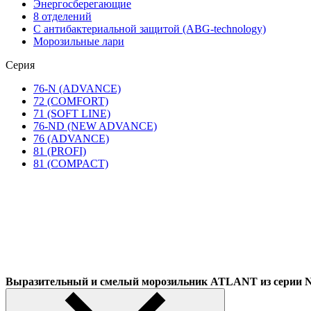
Энергосберегающие
8 отделений
С антибактериальной защитой (ABG-technology)
Морозильные лари
Серия
76-N (ADVANCE)
72 (COMFORT)
71 (SOFT LINE)
76-ND (NEW ADVANCE)
76 (ADVANCE)
81 (PROFI)
81 (COMPACT)
Выразительный и смелый морозильник ATLANT из сер