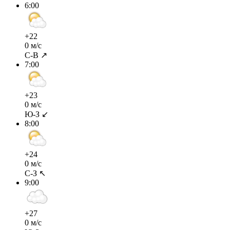
6:00
+22
0 м/с
С-В ↗
7:00
+23
0 м/с
Ю-З ↙
8:00
+24
0 м/с
С-З ↖
9:00
+27
0 м/с