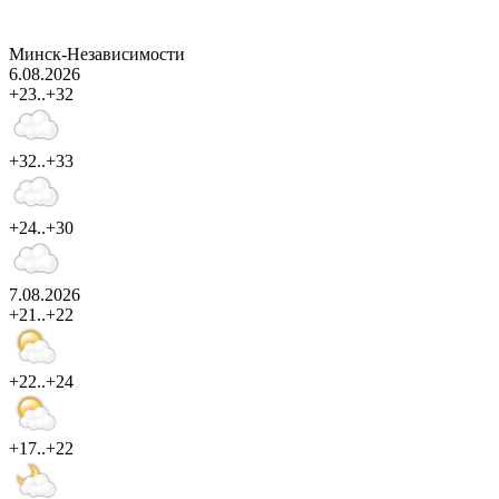
Минск-Независимости
6.08.2026
+23..+32
+32..+33
+24..+30
7.08.2026
+21..+22
+22..+24
+17..+22