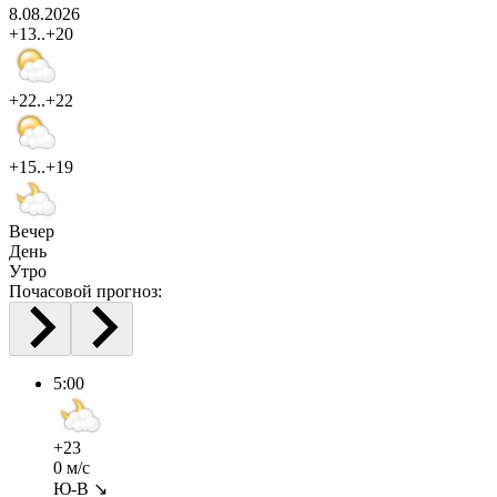
8.08.2026
+13..+20
+22..+22
+15..+19
Вечер
День
Утро
Почасовой прогноз:
5:00
+23
0 м/с
Ю-В ↘