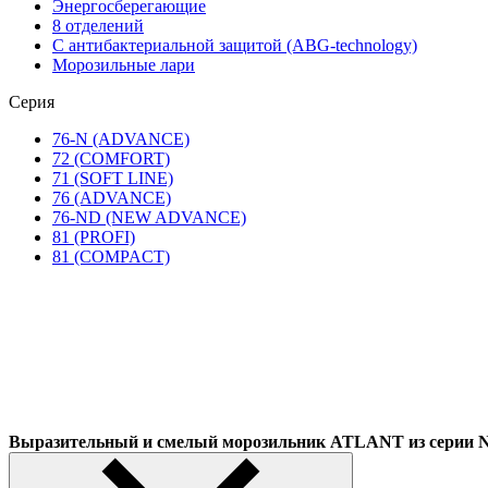
Энергосберегающие
8 отделений
С антибактериальной защитой (ABG-technology)
Морозильные лари
Серия
76-N (ADVANCE)
72 (COMFORT)
71 (SOFT LINE)
76 (ADVANCE)
76-ND (NEW ADVANCE)
81 (PROFI)
81 (COMPACT)
Выразительный и смелый морозильник ATLANT из сер