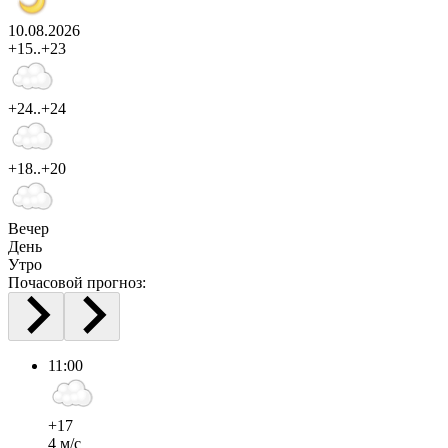
10.08.2026
+15..+23
+24..+24
+18..+20
Вечер
День
Утро
Почасовой прогноз:
11:00
+17
4 м/с